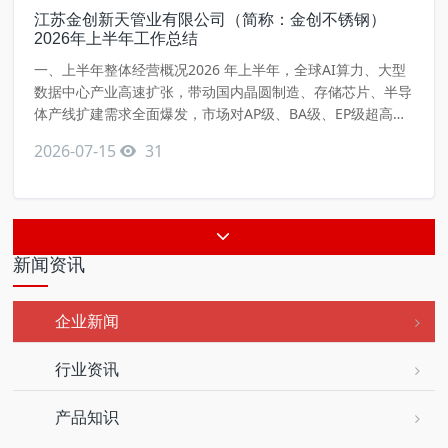
江苏金创新天管业有限公司（简称：金创不锈钢）
2026年上半年工作总结
一、上半年整体经营概况2026 年上半年，全球AI算力、大型
数据中心产业高速扩张，带动国内晶圆制造、存储芯片、半导
体产线扩建需求全面爆发，市场对AP级、BA级、EP级超高纯
不锈钢管材及配套洁净管件、法兰配件需求大幅激增。公司紧
2026-07-15
31
抓行业发展红利，依托集团完整产业链协同优势，统筹生产排
产、供应链保供、市场项目攻坚，经营业绩实现跨越式增长，
顺利达成半年度经营目标，为全年经营任务落地夯实基础。
二、核心经营数
新闻资讯
企业新闻
行业资讯
产品知识