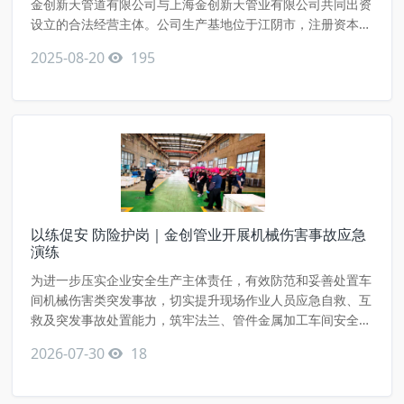
金创新天管道有限公司与上海金创新天管业有限公司共同出资
设立的合法经营主体。公司生产基地位于江阴市，注册资本达
9800万元，总投资5亿元，占地面积30亩，厂房面积2万平方
2025-08-20
195
米；现有员工150余人，其中管理层12人、研发技术人员17
人，是专业从事不锈钢管、不锈钢管件、不锈钢法兰研发与生
产的制造企业。&n
以练促安 防险护岗｜金创管业开展机械伤害事故应急
演练
为进一步压实企业安全生产主体责任，有效防范和妥善处置车
间机械伤害类突发事故，切实提升现场作业人员应急自救、互
救及突发事故处置能力，筑牢法兰、管件金属加工车间安全生
产防线。近日，江苏金创新天管业有限公司（金创不锈钢）结
2026-07-30
18
合法兰锻造、切割、车加工、抛光等车间实际作业工况，组织
全体生产一线人员、安全员及管理人员开展机械伤害事故专项
应急演练。 金创管业作为法兰、管件金属制造企业，生产车