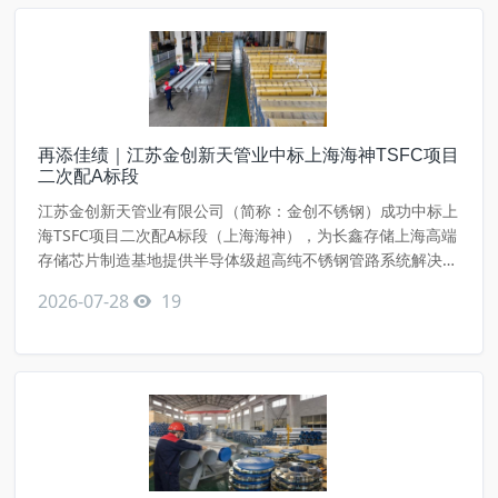
间各类车床、
再添佳绩｜江苏金创新天管业中标上海海神TSFC项目
二次配A标段
江苏金创新天管业有限公司（简称：金创不锈钢）成功中标上
海TSFC项目二次配A标段（上海海神），为长鑫存储上海高端
存储芯片制造基地提供半导体级超高纯不锈钢管路系统解决方
案。上海海神项目是长鑫存储在上海浦东建设的半导体制造项
2026-07-28
19
目，主要聚焦高端存储芯片生产 。总投资预计在200亿元以
上，其中固定资产投资超过171亿元。专门生产高带宽内存
（HBM）和高端DRAM芯片，用于AI大模型训练、服务器及
汽车电子。金