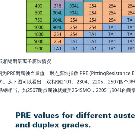
双相钢耐氯离子腐蚀情况
为PRE耐腐蚀当量值，耐点腐蚀指数 PRE (PittingResistance
向。从下图可以看出，双相钢2101、2304、2205、2507四
锈钢相当。如2507耐点腐蚀就媲美254SMO，2205与904L