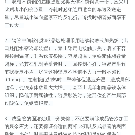
1、双相不锈钢的屈服强度比奥氏体不锈钢高一倍，应采用
比后者小的变形量，冷轧时必须选用适当的车速及送进
量，尽量减小纵向壁厚不均及轧折。冷拔时钢管减面率不
宜过大。
2、钢管中间软化和成品热处理采用连续辊底式加热炉（出
口处配水帘冷却装置），禁止采用电接触加热，后者不容
易控制温度，升温速度很快，容易超温，使铁素体相数量
超标，尤其在轧制薄壁管时，一旦控制不好，容易产生竹
节状壁厚不均，尽管这种壁厚不均值不大（一般不超过
0.1mm）。在电接触加热时，壁薄部位迅速升温，造成局部
超温，使铁素体数量大大增加，甚至出现单相粗晶铁素体
组织，降低了耐腐蚀性，随后酸洗时，这部位会产生局部
过酸洗，使钢管报废。
3、成品管的固溶处理十分关键，不仅要消除成品管冷加工
的残余应力，还要保证合适的两相比例以及成品管的表面
质量。热处理时需要注意料温的均匀性和足够的保温时