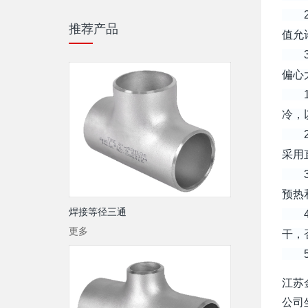
2)
推荐产品
值允
3)
偏心
1、
冷，
2、
采用
3、
预热
焊接等径三通
4、
更多
干，
5、
江苏
公司