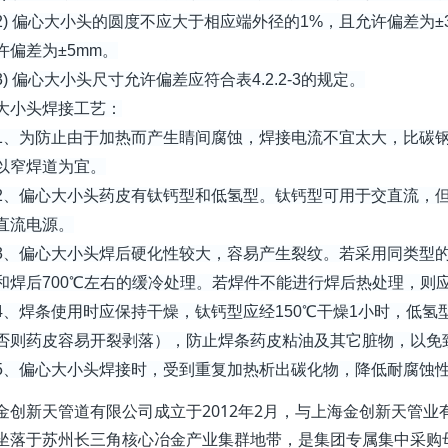
 偏心大小头的圆度不应大于相应端外径的1%，且允许偏差为±
许偏差为±5mm。
 偏心大小头尺寸允许偏差应符合表4.2.2-3的规定。
大小头焊接工艺：
为防止由于加热而产生睛间腐蚀，焊接电流不宜太大，比碳钢焊
以窄焊道为宜。
偏心大小头药皮有钛钙型和低氢型。钛钙型可用于交直流，但
直流电源。
偏心大小头焊后硬化性较大，容易产生裂纹。若采用同类型的不
和焊后700℃左右的缓冷处理。若焊件不能进行焊后热处理，则
焊条使用时应保持干燥，钛钙型应经150℃干燥1小时，低氢型应
否则药皮容易开裂剥落），防止焊条药皮粘油及其它脏物，以免
偏心大小头焊接时，受到重复加热析出碳化物，降低耐腐蚀性
金创新天管道有限公司成立于2012年2月，与上海金创新天管
坐落于苏州长三角核心冶金产业集群地带，是集团专属集中采购