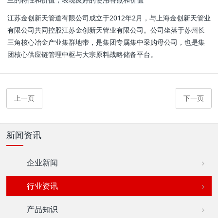
兰的特性和价值，表现良好的使用特点和价值
江苏金创新天管道有限公司成立于2012年2月，与上海金创新天管业
有限公司共同控股江苏金创新天管业有限公司。公司坐落于苏州长
三角核心冶金产业集群地带，是集团专属集中采购母公司，也是集
团核心供应链管理中枢与大宗原料战略储备平台。
上一页
下一页
新闻资讯
企业新闻
行业资讯
产品知识