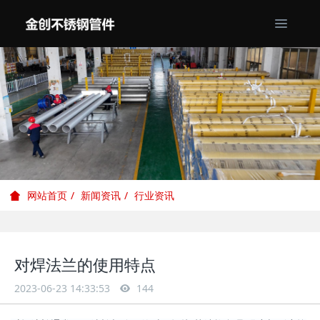
新闻资讯
行业资讯
网站首页
对焊法兰的使用特点
2023-06-23 14:33:53
144