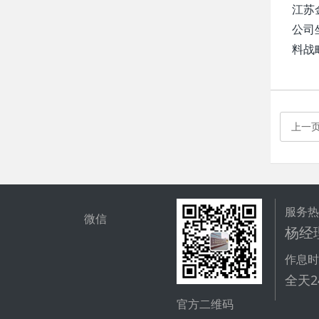
江苏
公司
料战
上一
服务
微信
杨经理
作息
全天
官方二维码