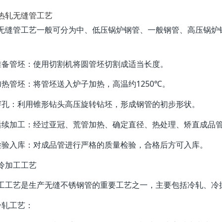
热轧无缝管工艺
无缝管工艺一般可分为中、低压锅炉钢管、一般钢管、高压锅炉
、准备管坯‌：使用切割机将圆管坯切割成适当长度。
加热管坯‌：将管坯送入炉子加热，高温约1250℃。
、穿孔‌：利用锥形钻头高压旋转钻坯，形成钢管的初步形状。
、后续加工‌：经过亚冠、荒管加热、确定直径、热处理、矫直成品
、检验入库‌：对成品管进行严格的质量检验，合格后方可入库。
冷加工工艺
工工艺是生产无缝不锈钢管的重要工艺之一，主要包括冷轧、冷
冷轧工艺‌：