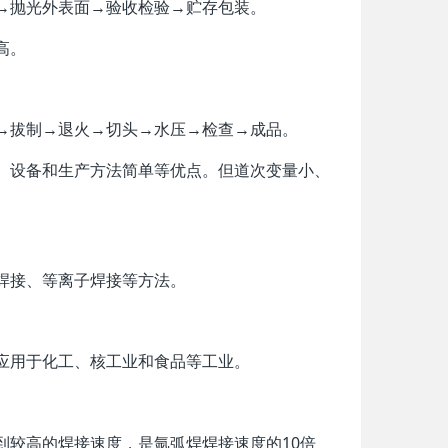
面→抛光外表面→验收检验→贮存包装。
高。
滑→拔制→退火→切头→水压→检查→成品。
强、设备和生产方法简单等优点。但道次变量小、
焊接、等离子焊接等方法。
泛应用于化工、核工业和食品等工业。
到较高的焊接速度，是氩弧焊焊接速度的10倍