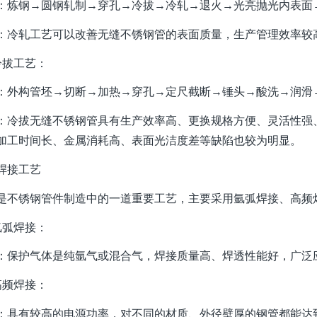
程‌：炼钢→圆钢轧制→穿孔→冷拔→冷轧→退火→光亮抛光内表
点‌：冷轧工艺可以改善无缝不锈钢管的表面质量，生产管理效率较
冷拔工艺‌：
程‌：外构管坯→切断→加热→穿孔→定尺截断→锤头→酸洗→润
点‌：冷拔无缝不锈钢管具有生产效率高、更换规格方便、灵活性
加工时间长、金属消耗高、表面光洁度差等缺陷也较为明显。
焊接工艺
是不锈钢管件制造中的一道重要工艺，主要采用氩弧焊接、高频
氩弧焊接‌：
点‌：保护气体是纯氩气或混合气，焊接质量高、焊透性能好，广
高频焊接‌：
点‌：具有较高的电源功率，对不同的材质、外径壁厚的钢管都能达