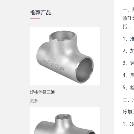
一、
推荐产品
热轧
括：
‌1
2、
3‌
‌4
‌5
焊接等径三通
二、
更多
冷加
1‌、