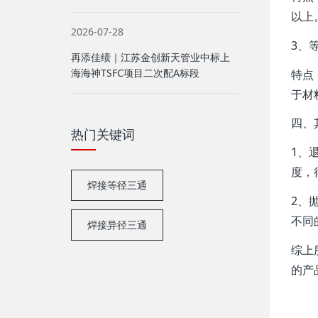
以上
2026-07-28
‌3、
再添佳绩｜江苏金创新天管业中标上
海海神TSFC项目二次配A标段
‌特
于材
四、
热门关键词
‌1
度，
焊接等径三通
‌2
不同
焊接异径三通
综上
的产