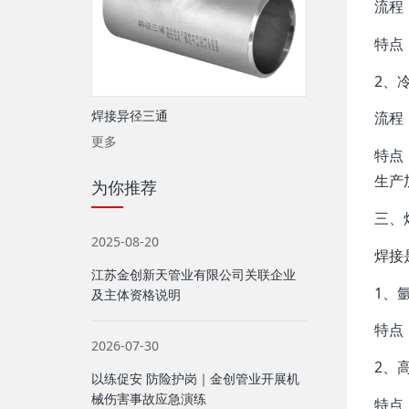
‌流
‌特
‌2、
焊接异径三通
‌流
更多
‌特
生产
为你推荐
三、
2025-08-20
焊接
江苏金创新天管业有限公司关联企业
‌1、
及主体资格说明
‌特
2026-07-30
‌2、
以练促安 防险护岗｜金创管业开展机
械伤害事故应急演练
‌特