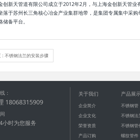
金创新天管道有限公司成立于2012年2月，与上海金创新天管
坐落于苏州长三角核心冶金产业集群地带，是集团专属集中采购
略储备平台。
页
: 不锈钢法兰的安装步骤
热线：
关于我们
产品展
 18068315909
企业简介
不锈钢管
时间
企业文化
不锈钢法
24小时为您服务
荣誉资质
不锈钢管
产品订购
螺纹管件