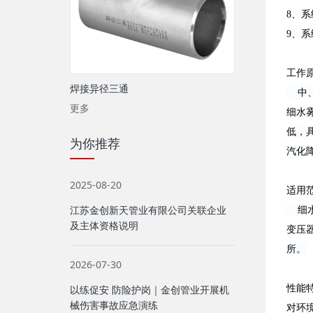
8、
9、
工
焊接异径三通
中、
更多
细水
低，
为你推荐
汽化
2025-08-20
适
江苏金创新天管业有限公司关联企业
细水
及主体资格说明
变压
所。
2026-07-30
性
以练促安 防险护岗｜金创管业开展机
械伤害事故应急演练
对环