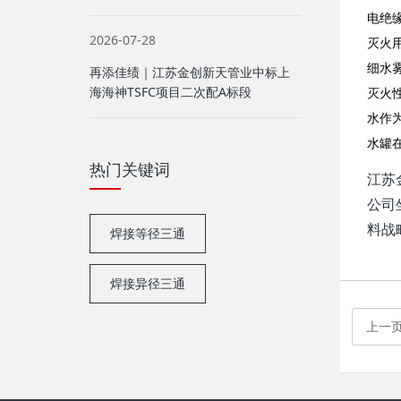
电绝
2026-07-28
灭火
细水
再添佳绩｜江苏金创新天管业中标上
海海神TSFC项目二次配A标段
灭火
水作
水罐
热门关键词
江苏
公司
料战
焊接等径三通
焊接异径三通
上一