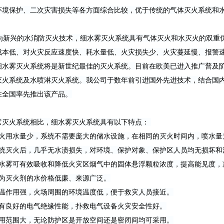
环境保护、二次灾害损失等各方面综合比较，优于传统的气体灭火系统和
新兴的水消防灭火技术，细水雾灭火系统具有气体灭火和水灭火的双重优
成本低、对火灾反应速度快、耗水量低、火灾损失少、火灾蔓延慢、报警
细水雾灭火系统将是新世纪最佳的灭火系统。目前在欧美已进入推广普及
灭火系统及水喷淋灭火系统。我公司于数年前引进国外先进技术，结合国
在全国率先推出该产品。
它灭火系统相比，细水雾灭火系统具有以下特点：
灭火用水量少，系统不需要庞大的储水设施，在相同的灭火时间内，喷水量为水
系统灭火后，几乎无水渍损失，对环境、保护对象、保护区人员均无损坏和
细水雾可有效吸收和降低火灾区烟气中的固体悬浮颗粒浓度，提高能见度，
作为灭火剂的水价格低廉、来源广泛。
降温作用强，火场周围的环境温度低，便于救灾人员接近。
具有良好的电气绝缘性能，扑救电气设备火灾安全性好。
应用范围大，无论防护区是开放空间还是密闭间均可采用。