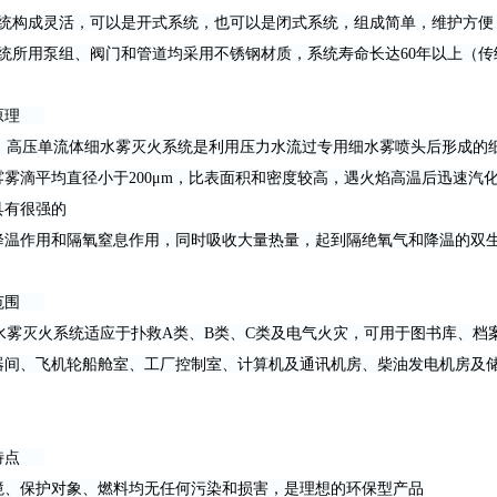
系统构成灵活，可以是开式系统，也可以是闭式系统，组成简单，维护方便
系统所用泵组、阀门和管道均采用不锈钢材质，系统寿命长达60年以上（传统
作原理
高压单流体细水雾灭火系统是利用压力水流过专用细水雾喷头后形成的细
雾雾滴平均直径小于200μm，比表面积和密度较高，遇火焰高温后迅速汽化
具有很强的
降温作用和隔氧窒息作用，同时吸收大量热量，起到隔绝氧气和降温的双
用范围
雾灭火系统适应于扑救A类、B类、C类及电气火灾，可用于图书库、档
器间、飞机轮船舱室、工厂控制室、计算机及通讯机房、柴油发电机房及
能特点
境、保护对象、燃料均无任何污染和损害，是理想的环保型产品