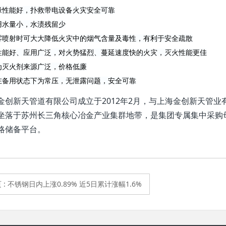
缘性能好，扑救带电设备火灾安全可靠
用水量小，水渍残留少
雾喷射时可大大降低火灾中的烟气含量及毒性，有利于安全疏散
性能好、应用广泛，对火势猛烈、蔓延速度快的火灾，灭火性能更佳
为灭火剂来源广泛，价格低廉
在备用状态下为常压，无泄露问题，安全可靠
金创新天管道有限公司成立于2012年2月，与上海金创新天管
坐落于苏州长三角核心冶金产业集群地带，是集团专属集中采购
略储备平台。
页
: 不锈钢日内上涨0.89% 近5日累计涨幅1.6%