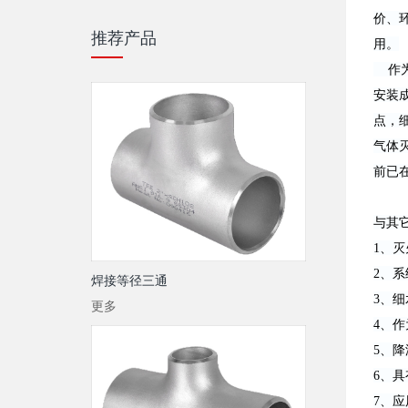
价、
推荐产品
用。
作为
安装
点，
气体
前已
与其
1、
2、
焊接等径三通
3、
更多
4、
5、
6、
7、